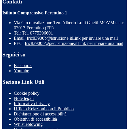
Contatti
Istituto Comprensivo Ferentino 1
Via Circonvallazione Ten. Alberto Lolli Ghetti MOVM s.n.c
03013 Ferentino (FR)
Tel:
Tel. 0775396601
Email:
fric83900b@istruzione.it
Link per inviare una mail
PEC:
fric83900b@pec.istruzione.it
Link per inviare una mail
Seguici su
Facebook
Youtube
Sezione Link Utili
Cookie policy
Note legali
Informativa Privacy
Ufficio Relazioni con il Pubblico
Dichiarazione di accessibilità
Obiettivi di accessibilità
Whistleblowing