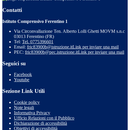
Contatti
Istituto Comprensivo Ferentino 1
Via Circonvallazione Ten. Alberto Lolli Ghetti MOVM s.n.c
03013 Ferentino (FR)
Tel:
Tel. 0775396601
Email:
fric83900b@istruzione.it
Link per inviare una mail
PEC:
fric83900b@pec.istruzione.it
Link per inviare una mail
Seguici su
Facebook
Youtube
Sezione Link Utili
Cookie policy
Note legali
Informativa Privacy
Ufficio Relazioni con il Pubblico
Dichiarazione di accessibilità
Obiettivi di accessibilità