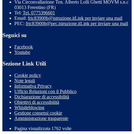
Via Circonvallazione Ten. Alberto Lolli Ghetti MOVM s.n.c
03013 Ferentino (FR)
Tel:
Tel. 0775396601
Email:
fric83900b@istruzione.it
Link per inviare una mail
PEC:
fric83900b@pec.istruzione.it
Link per inviare una mail
Seguici su
Facebook
Youtube
Sezione Link Utili
Cookie policy
Note legali
Informativa Privacy
Ufficio Relazioni con il Pubblico
Dichiarazione di accessibilità
Obiettivi di accessibilità
Whistleblowing
Gestione consensi cookie
Amministrazione trasparente
Pagina visualizzata
1762
volte