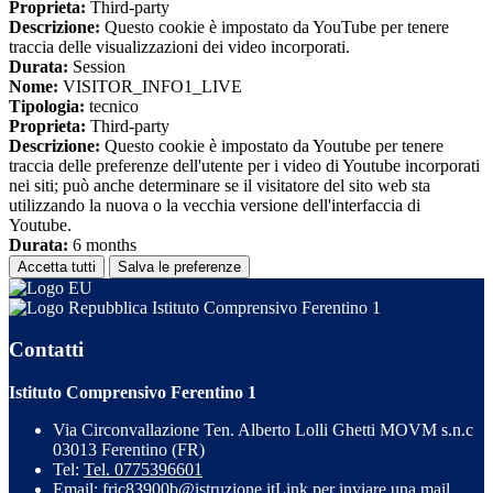
Proprieta:
Third-party
Descrizione:
Questo cookie è impostato da YouTube per tenere
traccia delle visualizzazioni dei video incorporati.
Durata:
Session
Nome:
VISITOR_INFO1_LIVE
Tipologia:
tecnico
Proprieta:
Third-party
Descrizione:
Questo cookie è impostato da Youtube per tenere
traccia delle preferenze dell'utente per i video di Youtube incorporati
nei siti; può anche determinare se il visitatore del sito web sta
utilizzando la nuova o la vecchia versione dell'interfaccia di
Youtube.
Durata:
6 months
Accetta tutti
Salva le preferenze
Istituto Comprensivo Ferentino 1
Contatti
Istituto Comprensivo Ferentino 1
Via Circonvallazione Ten. Alberto Lolli Ghetti MOVM s.n.c
03013 Ferentino (FR)
Tel:
Tel. 0775396601
Email:
fric83900b@istruzione.it
Link per inviare una mail