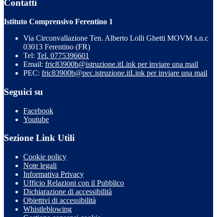
Contatti
Istituto Comprensivo Ferentino 1
Via Circonvallazione Ten. Alberto Lolli Ghetti MOVM s.n.c
03013 Ferentino (FR)
Tel:
Tel. 0775396601
Email:
fric83900b@istruzione.it
Link per inviare una mail
PEC:
fric83900b@pec.istruzione.it
Link per inviare una mail
Seguici su
Facebook
Youtube
Sezione Link Utili
Cookie policy
Note legali
Informativa Privacy
Ufficio Relazioni con il Pubblico
Dichiarazione di accessibilità
Obiettivi di accessibilità
Whistleblowing