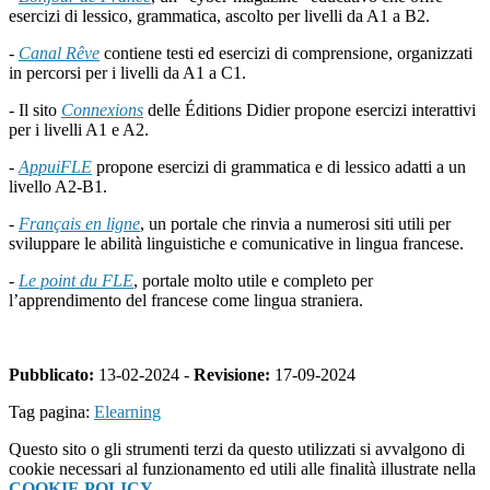
esercizi di lessico, grammatica, ascolto per livelli da A1 a B2.
-
Canal Rêve
contiene testi ed esercizi di comprensione, organizzati
in percorsi per i livelli da A1 a C1.
- Il sito
Connexions
delle Éditions Didier propone esercizi interattivi
per i livelli A1 e A2.
-
AppuiFLE
propone esercizi di grammatica e di lessico adatti a un
livello A2-B1.
-
Français en ligne
, un portale che rinvia a numerosi siti utili per
sviluppare le abilità linguistiche e comunicative in lingua francese.
-
Le point du FLE
, portale molto utile e completo per
l’apprendimento del francese come lingua straniera.
Pubblicato:
13-02-2024 -
Revisione:
17-09-2024
Tag pagina:
Elearning
Questo sito o gli strumenti terzi da questo utilizzati si avvalgono di
cookie necessari al funzionamento ed utili alle finalità illustrate nella
COOKIE POLICY
.