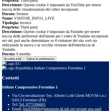
Proprieta:
Third-party
Descrizione:
Questo cookie è impostato da YouTube per tenere
traccia delle visualizzazioni dei video incorporati.
Durata:
Session
Nome:
VISITOR_INFO1_LIVE
Tipologia:
tecnico
Proprieta:
Third-party
Descrizione:
Questo cookie è impostato da Youtube per tenere
traccia delle preferenze dell'utente per i video di Youtube incorporati
nei siti; può anche determinare se il visitatore del sito web sta
utilizzando la nuova o la vecchia versione dell'interfaccia di
Youtube.
Durata:
6 months
Accetta tutti
Salva le preferenze
Istituto Comprensivo Ferentino 1
Contatti
Istituto Comprensivo Ferentino 1
Via Circonvallazione Ten. Alberto Lolli Ghetti MOVM s.n.c
03013 Ferentino (FR)
Tel:
Tel. 0775396601
Email:
fric83900b@istruzione.it
Link per inviare una mail