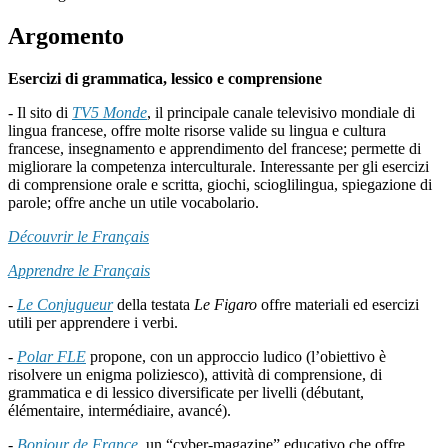
Argomento
Esercizi di grammatica, lessico e comprensione
- Il sito di
TV5 Monde
, il principale canale televisivo mondiale di
lingua francese, offre molte risorse valide su lingua e cultura
francese, insegnamento e apprendimento del francese; permette di
migliorare la competenza interculturale. Interessante per gli esercizi
di comprensione orale e scritta, giochi, scioglilingua, spiegazione di
parole; offre anche un utile vocabolario.
Découvrir le Français
Apprendre le Français
-
Le Conjugueur
della testata
Le Figaro
offre materiali ed esercizi
utili per apprendere i verbi.
-
Polar FLE
propone, con un approccio ludico (l’obiettivo è
risolvere un enigma poliziesco), attività di comprensione, di
grammatica e di lessico diversificate per livelli (débutant,
élémentaire, intermédiaire, avancé).
-
Bonjour de France
, un “cyber-magazine” educativo che offre