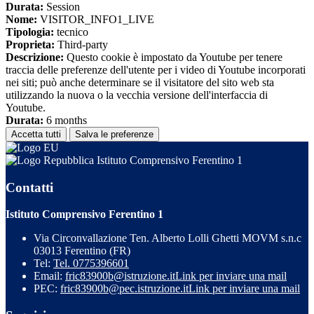
Durata:
Session
Nome:
VISITOR_INFO1_LIVE
Tipologia:
tecnico
Proprieta:
Third-party
Descrizione:
Questo cookie è impostato da Youtube per tenere
traccia delle preferenze dell'utente per i video di Youtube incorporati
nei siti; può anche determinare se il visitatore del sito web sta
utilizzando la nuova o la vecchia versione dell'interfaccia di
Youtube.
Durata:
6 months
Accetta tutti
Salva le preferenze
Istituto Comprensivo Ferentino 1
Contatti
Istituto Comprensivo Ferentino 1
Via Circonvallazione Ten. Alberto Lolli Ghetti MOVM s.n.c
03013 Ferentino (FR)
Tel:
Tel. 0775396601
Email:
fric83900b@istruzione.it
Link per inviare una mail
PEC:
fric83900b@pec.istruzione.it
Link per inviare una mail