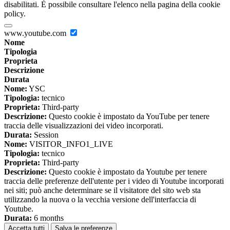
disabilitati. È possibile consultare l'elenco nella pagina della cookie
policy.
www.youtube.com
Nome
Tipologia
Proprieta
Descrizione
Durata
Nome:
YSC
Tipologia:
tecnico
Proprieta:
Third-party
Descrizione:
Questo cookie è impostato da YouTube per tenere
traccia delle visualizzazioni dei video incorporati.
Durata:
Session
Nome:
VISITOR_INFO1_LIVE
Tipologia:
tecnico
Proprieta:
Third-party
Descrizione:
Questo cookie è impostato da Youtube per tenere
traccia delle preferenze dell'utente per i video di Youtube incorporati
nei siti; può anche determinare se il visitatore del sito web sta
utilizzando la nuova o la vecchia versione dell'interfaccia di
Youtube.
Durata:
6 months
Accetta tutti
Salva le preferenze