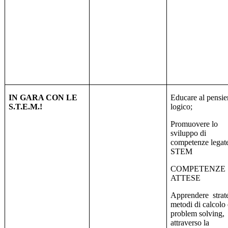
IN GARA CON LE
Educare al pensie
S.T.E.M.!
logico;
Promuovere lo
sviluppo di
competenze legate
STEM
COMPETENZE
ATTESE
Apprendere
strat
metodi di calcolo 
problem solving,
attraverso la