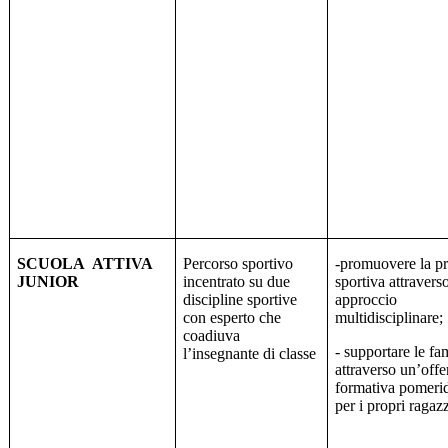
SCUOLA
ATTIVA
Percorso sportivo
-promuovere la pr
JUNIOR
incentrato su due
sportiva attravers
discipline sportive
approccio
con esperto che
multidisciplinare;
coadiuva
- supportare le fa
l’insegnante di classe
attraverso un’offe
formativa pomeri
per i propri ragaz