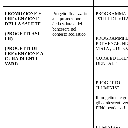
PROMOZIONE E
Progetto finalizzato
PROGRAMMA
PREVENZIONE
alla promozione
“STILI
DI
VIT
DELLA SALUTE
della salute e del
benessere nel
(PROGETTI ASL
contesto scolastico
PROGRAMMI D
FR)
PREVENZION
(PROGETTI DI
VISTA , UDITO
PREVENZIONE A
CURA ED IGIE
CURA DI ENTI
DENTALE
VARI)
PROGETTO
“LUMINIS”
Il progetto che gu
gli adolescenti ve
l’INdipendenza!
LUMINIS è un