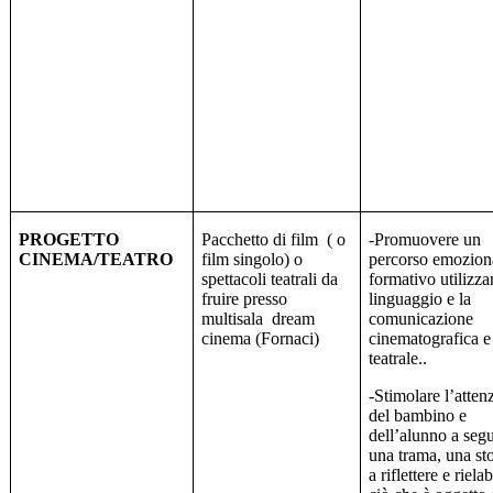
PROGETTO
Pacchetto di film
( o
-Promuovere un
CINEMA/TEATRO
film singolo) o
percorso emozion
spettacoli teatrali da
formativo utilizza
fruire presso
linguaggio e la
multisala
dream
comunicazione
cinema (Fornaci)
cinematografica e
teatrale..
-Stimolare l’atten
del bambino e
dell’alunno a segu
una trama, una sto
a riflettere e riela