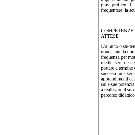
gravi problemi fisi
frequentare
la sc
COMPETENZE
ATTESE
L’alunno o studen
nonostante la non
frequenza per mot
medici seri, riesce
portare a termine
successo una serie
apprendimenti cali
sulle sue potenzial
a realizzare il suo
percorso didattico