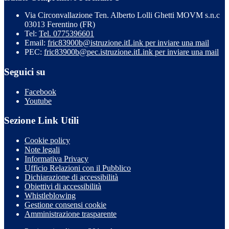
Via Circonvallazione Ten. Alberto Lolli Ghetti MOVM s.n.c
03013 Ferentino (FR)
Tel:
Tel. 0775396601
Email:
fric83900b@istruzione.it
Link per inviare una mail
PEC:
fric83900b@pec.istruzione.it
Link per inviare una mail
Seguici su
Facebook
Youtube
Sezione Link Utili
Cookie policy
Note legali
Informativa Privacy
Ufficio Relazioni con il Pubblico
Dichiarazione di accessibilità
Obiettivi di accessibilità
Whistleblowing
Gestione consensi cookie
Amministrazione trasparente