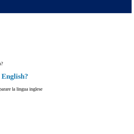
h?
 English?
arare la lingua inglese