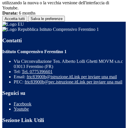
utilizzando la nuova o la vecchia versione dell'interfaccia di
Youtube.
Durata:
6 months
Accetta tutti
Salva le preferenze
Istituto Comprensivo Ferentino 1
Contatti
Istituto Comprensivo Ferentino 1
Via Circonvallazione Ten. Alberto Lolli Ghetti MOVM s.n.c
03013 Ferentino (FR)
Tel:
Tel. 0775396601
Email:
fric83900b@istruzione.it
Link per inviare una mail
PEC:
fric83900b@pec.istruzione.it
Link per inviare una mail
Seguici su
Facebook
Youtube
Sezione Link Utili