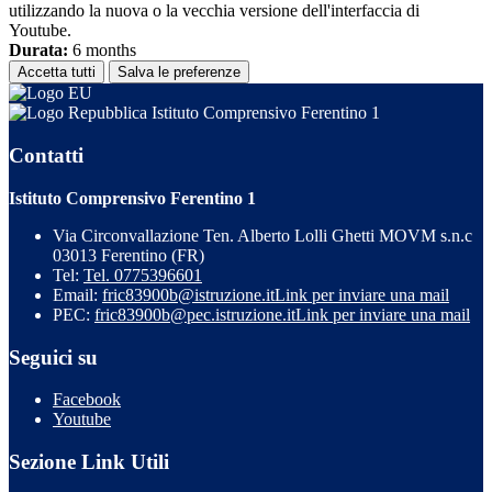
utilizzando la nuova o la vecchia versione dell'interfaccia di
Youtube.
Durata:
6 months
Accetta tutti
Salva le preferenze
Istituto Comprensivo Ferentino 1
Contatti
Istituto Comprensivo Ferentino 1
Via Circonvallazione Ten. Alberto Lolli Ghetti MOVM s.n.c
03013 Ferentino (FR)
Tel:
Tel. 0775396601
Email:
fric83900b@istruzione.it
Link per inviare una mail
PEC:
fric83900b@pec.istruzione.it
Link per inviare una mail
Seguici su
Facebook
Youtube
Sezione Link Utili