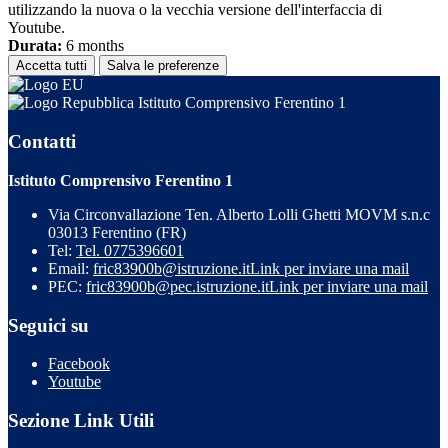
utilizzando la nuova o la vecchia versione dell'interfaccia di
Youtube.
Durata:
6 months
Accetta tutti
Salva le preferenze
Istituto Comprensivo Ferentino 1
Contatti
Istituto Comprensivo Ferentino 1
Via Circonvallazione Ten. Alberto Lolli Ghetti MOVM s.n.c
03013 Ferentino (FR)
Tel:
Tel. 0775396601
Email:
fric83900b@istruzione.it
Link per inviare una mail
PEC:
fric83900b@pec.istruzione.it
Link per inviare una mail
Seguici su
Facebook
Youtube
Sezione Link Utili