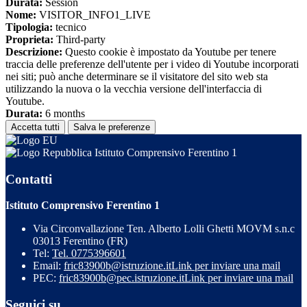
Durata:
Session
Nome:
VISITOR_INFO1_LIVE
Tipologia:
tecnico
Proprieta:
Third-party
Descrizione:
Questo cookie è impostato da Youtube per tenere
traccia delle preferenze dell'utente per i video di Youtube incorporati
nei siti; può anche determinare se il visitatore del sito web sta
utilizzando la nuova o la vecchia versione dell'interfaccia di
Youtube.
Durata:
6 months
Accetta tutti
Salva le preferenze
Istituto Comprensivo Ferentino 1
Contatti
Istituto Comprensivo Ferentino 1
Via Circonvallazione Ten. Alberto Lolli Ghetti MOVM s.n.c
03013 Ferentino (FR)
Tel:
Tel. 0775396601
Email:
fric83900b@istruzione.it
Link per inviare una mail
PEC:
fric83900b@pec.istruzione.it
Link per inviare una mail
Seguici su