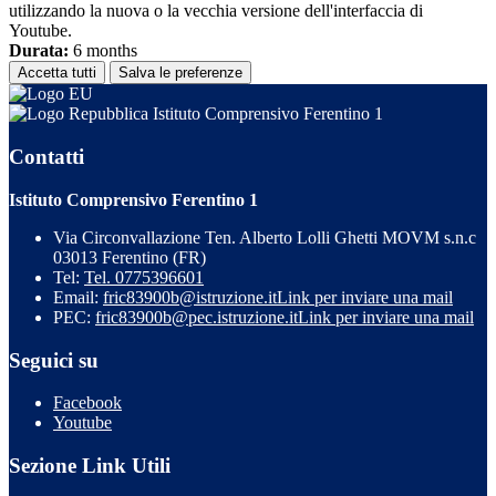
utilizzando la nuova o la vecchia versione dell'interfaccia di
Youtube.
Durata:
6 months
Accetta tutti
Salva le preferenze
Istituto Comprensivo Ferentino 1
Contatti
Istituto Comprensivo Ferentino 1
Via Circonvallazione Ten. Alberto Lolli Ghetti MOVM s.n.c
03013 Ferentino (FR)
Tel:
Tel. 0775396601
Email:
fric83900b@istruzione.it
Link per inviare una mail
PEC:
fric83900b@pec.istruzione.it
Link per inviare una mail
Seguici su
Facebook
Youtube
Sezione Link Utili