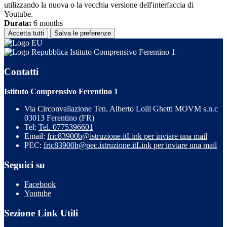
utilizzando la nuova o la vecchia versione dell'interfaccia di
Youtube.
Durata:
6 months
Accetta tutti
Salva le preferenze
Istituto Comprensivo Ferentino 1
Contatti
Istituto Comprensivo Ferentino 1
Via Circonvallazione Ten. Alberto Lolli Ghetti MOVM s.n.c
03013 Ferentino (FR)
Tel:
Tel. 0775396601
Email:
fric83900b@istruzione.it
Link per inviare una mail
PEC:
fric83900b@pec.istruzione.it
Link per inviare una mail
Seguici su
Facebook
Youtube
Sezione Link Utili