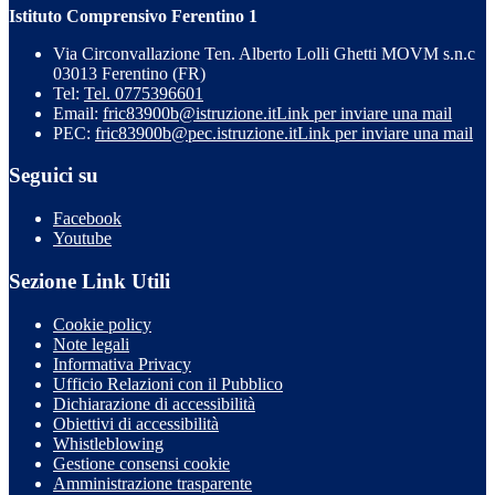
Istituto Comprensivo Ferentino 1
Via Circonvallazione Ten. Alberto Lolli Ghetti MOVM s.n.c
03013 Ferentino (FR)
Tel:
Tel. 0775396601
Email:
fric83900b@istruzione.it
Link per inviare una mail
PEC:
fric83900b@pec.istruzione.it
Link per inviare una mail
Seguici su
Facebook
Youtube
Sezione Link Utili
Cookie policy
Note legali
Informativa Privacy
Ufficio Relazioni con il Pubblico
Dichiarazione di accessibilità
Obiettivi di accessibilità
Whistleblowing
Gestione consensi cookie
Amministrazione trasparente