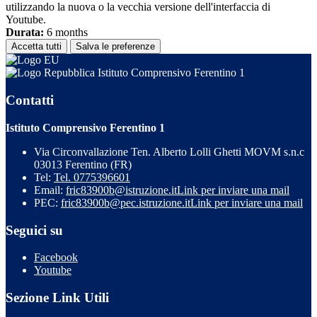
utilizzando la nuova o la vecchia versione dell'interfaccia di
Youtube.
Durata:
6 months
Accetta tutti
Salva le preferenze
Istituto Comprensivo Ferentino 1
Contatti
Istituto Comprensivo Ferentino 1
Via Circonvallazione Ten. Alberto Lolli Ghetti MOVM s.n.c
03013 Ferentino (FR)
Tel:
Tel. 0775396601
Email:
fric83900b@istruzione.it
Link per inviare una mail
PEC:
fric83900b@pec.istruzione.it
Link per inviare una mail
Seguici su
Facebook
Youtube
Sezione Link Utili