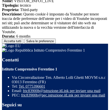
Nome:
VISITOR_INFO1_LIVE
Tipologia:
tecnico
Proprieta:
Third-party
Descrizione:
Questo cookie è impostato da Youtube per tenere
traccia delle preferenze dell'utente per i video di Youtube incorporati
nei siti; può anche determinare se il visitatore del sito web sta
utilizzando la nuova o la vecchia versione dell'interfaccia di
Youtube.
Durata:
6 months
Accetta tutti
Salva le preferenze
Istituto Comprensivo Ferentino 1
Contatti
Istituto Comprensivo Ferentino 1
Via Circonvallazione Ten. Alberto Lolli Ghetti MOVM s.n.c
03013 Ferentino (FR)
Tel:
Tel. 0775396601
Email:
fric83900b@istruzione.it
Link per inviare una mail
PEC:
fric83900b@pec.istruzione.it
Link per inviare una mail
Seguici su