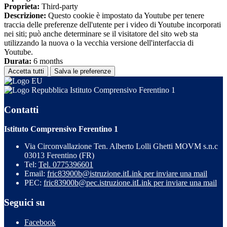
Proprieta:
Third-party
Descrizione:
Questo cookie è impostato da Youtube per tenere
traccia delle preferenze dell'utente per i video di Youtube incorporati
nei siti; può anche determinare se il visitatore del sito web sta
utilizzando la nuova o la vecchia versione dell'interfaccia di
Youtube.
Durata:
6 months
Accetta tutti
Salva le preferenze
Istituto Comprensivo Ferentino 1
Contatti
Istituto Comprensivo Ferentino 1
Via Circonvallazione Ten. Alberto Lolli Ghetti MOVM s.n.c
03013 Ferentino (FR)
Tel:
Tel. 0775396601
Email:
fric83900b@istruzione.it
Link per inviare una mail
PEC:
fric83900b@pec.istruzione.it
Link per inviare una mail
Seguici su
Facebook