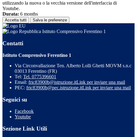
utilizzando la nuova o la vecchia versione dell'interfaccia di
Youtube.
Durata:
6 months
Accetta tutti
Salva le preferenze
Istituto Comprensivo Ferentino 1
Contatti
Istituto Comprensivo Ferentino 1
Via Circonvallazione Ten. Alberto Lolli Ghetti MOVM s.n.c
03013 Ferentino (FR)
Tel:
Tel. 0775396601
Email:
fric83900b@istruzione.it
Link per inviare una mail
PEC:
fric83900b@pec.istruzione.it
Link per inviare una mail
Seguici su
Facebook
Youtube
Sezione Link Utili