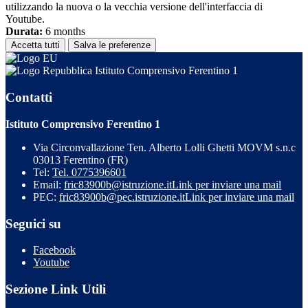
utilizzando la nuova o la vecchia versione dell'interfaccia di
Youtube.
Durata:
6 months
Accetta tutti
Salva le preferenze
Istituto Comprensivo Ferentino 1
Contatti
Istituto Comprensivo Ferentino 1
Via Circonvallazione Ten. Alberto Lolli Ghetti MOVM s.n.c
03013 Ferentino (FR)
Tel:
Tel. 0775396601
Email:
fric83900b@istruzione.it
Link per inviare una mail
PEC:
fric83900b@pec.istruzione.it
Link per inviare una mail
Seguici su
Facebook
Youtube
Sezione Link Utili