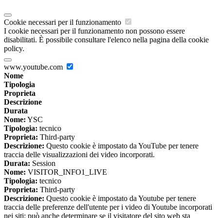
Cookie necessari per il funzionamento
I cookie necessari per il funzionamento non possono essere
disabilitati. È possibile consultare l'elenco nella pagina della cookie
policy.
www.youtube.com
Nome
Tipologia
Proprieta
Descrizione
Durata
Nome:
YSC
Tipologia:
tecnico
Proprieta:
Third-party
Descrizione:
Questo cookie è impostato da YouTube per tenere
traccia delle visualizzazioni dei video incorporati.
Durata:
Session
Nome:
VISITOR_INFO1_LIVE
Tipologia:
tecnico
Proprieta:
Third-party
Descrizione:
Questo cookie è impostato da Youtube per tenere
traccia delle preferenze dell'utente per i video di Youtube incorporati
nei siti; può anche determinare se il visitatore del sito web sta