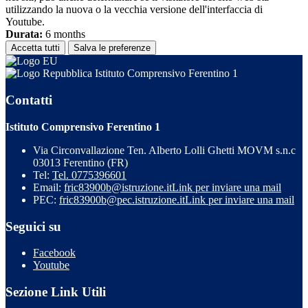
utilizzando la nuova o la vecchia versione dell'interfaccia di
Youtube.
Durata:
6 months
Accetta tutti
Salva le preferenze
Istituto Comprensivo Ferentino 1
Contatti
Istituto Comprensivo Ferentino 1
Via Circonvallazione Ten. Alberto Lolli Ghetti MOVM s.n.c
03013 Ferentino (FR)
Tel:
Tel. 0775396601
Email:
fric83900b@istruzione.it
Link per inviare una mail
PEC:
fric83900b@pec.istruzione.it
Link per inviare una mail
Seguici su
Facebook
Youtube
Sezione Link Utili