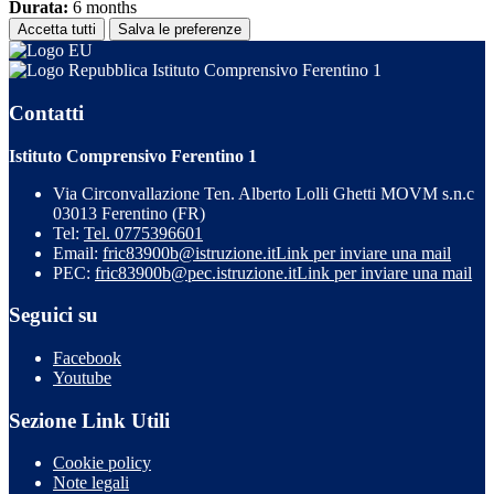
Durata:
6 months
Accetta tutti
Salva le preferenze
Istituto Comprensivo Ferentino 1
Contatti
Istituto Comprensivo Ferentino 1
Via Circonvallazione Ten. Alberto Lolli Ghetti MOVM s.n.c
03013 Ferentino (FR)
Tel:
Tel. 0775396601
Email:
fric83900b@istruzione.it
Link per inviare una mail
PEC:
fric83900b@pec.istruzione.it
Link per inviare una mail
Seguici su
Facebook
Youtube
Sezione Link Utili
Cookie policy
Note legali