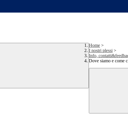
Home
>
I nostri plessi
>
Info, contatti&feedba
Dove siamo e come 