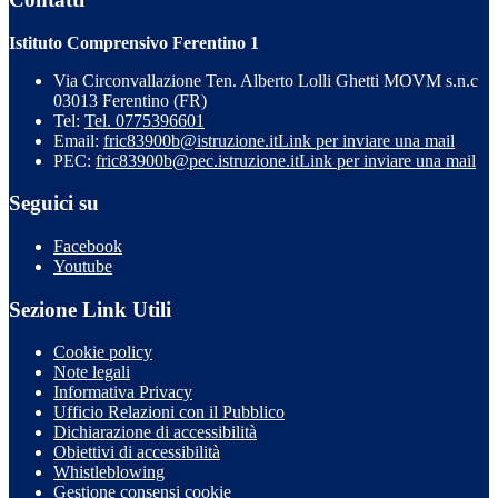
Istituto Comprensivo Ferentino 1
Via Circonvallazione Ten. Alberto Lolli Ghetti MOVM s.n.c
03013 Ferentino (FR)
Tel:
Tel. 0775396601
Email:
fric83900b@istruzione.it
Link per inviare una mail
PEC:
fric83900b@pec.istruzione.it
Link per inviare una mail
Seguici su
Facebook
Youtube
Sezione Link Utili
Cookie policy
Note legali
Informativa Privacy
Ufficio Relazioni con il Pubblico
Dichiarazione di accessibilità
Obiettivi di accessibilità
Whistleblowing
Gestione consensi cookie