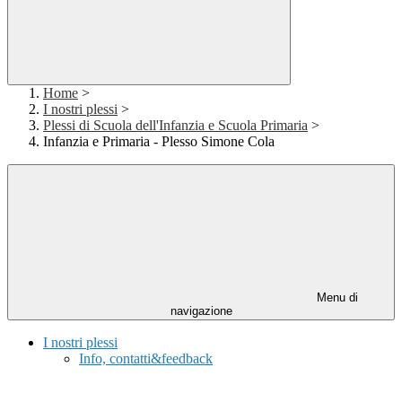
Home
>
I nostri plessi
>
Plessi di Scuola dell'Infanzia e Scuola Primaria
>
Infanzia e Primaria - Plesso Simone Cola
Menu di
navigazione
I nostri plessi
Info, contatti&feedback