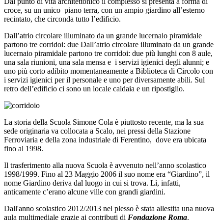
Dal punto di vita architettonico il complesso si presenta a forma di
croce, su un unico piano terra, con un ampio giardino all’esterno
recintato, che circonda tutto l’edificio.
Dall’atrio circolare illuminato da un grande lucernaio piramidale
partono tre corridoi: due Dall’atrio circolare illuminato da un grande
lucernaio piramidale partono tre corridoi: due più lunghi con 8 aule,
una sala riunioni, una sala mensa e i servizi igienici degli alunni; e
uno più corto adibito momentaneamente a Biblioteca di Circolo con
i servizi igienici per il personale e uno per diversamente abili. Sul
retro dell’edificio ci sono un locale caldaia e un ripostiglio.
La storia della Scuola Simone Cola è piuttosto recente, ma la sua
sede originaria va collocata
a Scalo, nei pressi della Stazione
Ferroviaria e della zona industriale di Ferentino, dove era ubicata
fino al 1998.
Il trasferimento alla nuova Scuola è avvenuto nell’anno scolastico
1998/1999. Fino al 23 Maggio 2006 il suo
nome era “Giardino”, il
nome Giardino deriva dal luogo in cui si trova. Lì, infatti,
anticamente c’erano alcune ville con grandi giardini.
Dall'anno scolastico 2012/2013 nel plesso è stata allestita una nuova
aula multimediale grazie ai contributi di
Fondazione Rom
a
.