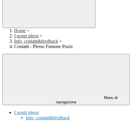
Home
>
I nostri plessi
>
Info, contatti&feedback
>
Contatti - Plesso Fumone Pozzi
Menu di
navigazione
I nostri plessi
Info, contatti&feedback