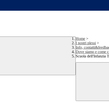
Home
>
I nostri plessi
>
Info, contatti&feedba
Dove siamo e come
Scuola dell'Infanzia T