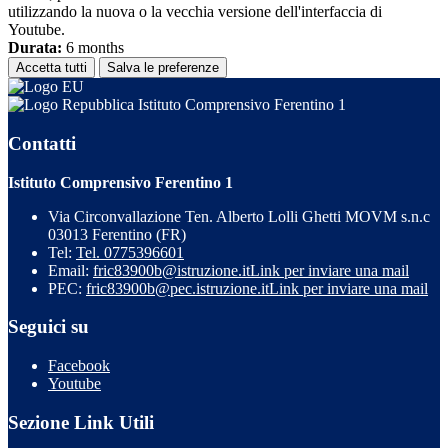
utilizzando la nuova o la vecchia versione dell'interfaccia di
Youtube.
Durata:
6 months
Accetta tutti
Salva le preferenze
Istituto Comprensivo Ferentino 1
Contatti
Istituto Comprensivo Ferentino 1
Via Circonvallazione Ten. Alberto Lolli Ghetti MOVM s.n.c
03013 Ferentino (FR)
Tel:
Tel. 0775396601
Email:
fric83900b@istruzione.it
Link per inviare una mail
PEC:
fric83900b@pec.istruzione.it
Link per inviare una mail
Seguici su
Facebook
Youtube
Sezione Link Utili