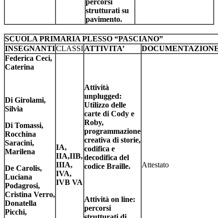
percorsi
strutturati su
pavimento.
SCUOLA PRIMARIA PLESSO “PASCIANO”
INSEGNANTI
CLASSI
ATTIVITA’
DOCUMENTAZION
Federica Ceci,
Caterina
Attività
unplugged:
Di Girolami,
Utilizzo delle
Silvia
carte di Cody e
Roby,
Di Tomassi,
programmazione
Rocchina
creativa di storie,
Saracini,
IA,
codifica e
Marilena
IIA,IIB,
decodifica del
IIIA,
Attestato
codice Braille.
De Carolis,
IVA,
Luciana
IVB VA
Podagrosi,
Cristina Verro,
Attività on line:
Donatella
percorsi
Picchi,
strutturati di