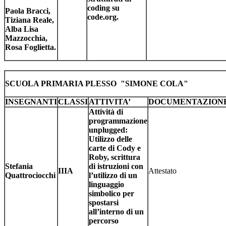
coding su
Paola Bracci,
code.org.
Tiziana Reale,
Alba Lisa
Mazzocchia,
Rosa Foglietta.
SCUOLA PRIMARIA PLESSO "SIMONE COLA"
INSEGNANTI
CLASSI
ATTIVITA’
DOCUMENTAZION
Attività di
programmazione
unplugged:
Utilizzo delle
carte di Cody e
Roby, scrittura
Stefania
di istruzioni con
IIIA
Attestato
Quattrociocchi
l’utilizzo di un
linguaggio
simbolico per
spostarsi
all’interno di un
percorso