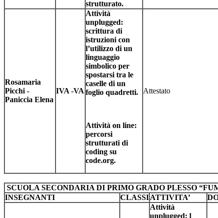
strutturato.
Attività
unplugged:
scrittura di
istruzioni con
l’utilizzo di un
linguaggio
simbolico per
spostarsi tra le
Rosamaria
caselle di un
Picchi -
IVA -VA
Attestato
foglio quadretti.
Paniccia Elena
Attività on line:
percorsi
strutturati di
coding su
code.org.
SCUOLA SECONDARIA DI PRIMO GRADO PLESSO “FU
INSEGNANTI
CLASSI
ATTIVITA’
D
Attività
unplugged: l