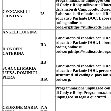
Programmazione unplugged con l
di Cody e Roby utilizzate all’int
della fiaba di Cappuccetto Rosso
CECCARELLI
IA
Laboratotio di robotica con il Ro
CRISTINA
educativo Parlante DOC. Labora
coding online su
code.org:https://studio.code.org/
ANGELI LUIGINA
Laboratotio di robotica con il Ro
educativo Parlante DOC. Labora
IIA
coding online su
D’ONOFRI
code.org:https://studio.code.org/
CATERINA
IIB
Laboratotio di robotica con il Ro
SCACCHI MARIA
educativo Parlante DOC. percors
LUISA, DOMINICI
strutturati di coding e play lab 
PIERA
IIIA
code.org.
Programmazione unplugged con l
di Cody e Roby. Programmazion
unplugged su fogli a quadretti.
CEDRONE MARIA
IVA -