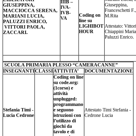
IIIB –
Giuseppina,
GIUSEPPINA,
IVA-
Franceschetti F.
MACCIOCCA SERENA,
IVB-
Coding on
M.Rita
MARIANI LUCIA,
VA
line su
PALUZZI ENRICO,
LIGHIBOT
Attestato: Vittor
VITTORI PAOLA,
HOUR
Chiappini Maria
ZACCARI.
Paluzzi Enrico.
SCUOLA PRIMARIA PLESSO “CAMERACANNE”
INSEGNANTI
CLASSI
ATTIVITA’
DOCUMENTAZIONE
Coding on line
su code.org:
(1corso) e
attività
unplugged:
programmano
Stefania Timi -
e seguono
Attestato Timi Stefania -
Lucia Cedrone
istruzioni con
Cedrone Lucia
l’utilizzo di
giochi da
tavolo e di