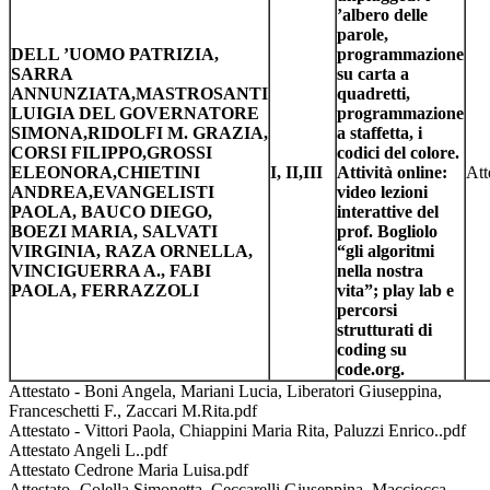
’albero delle
parole,
DELL ’UOMO PATRIZIA,
programmazione
SARRA
su carta a
ANNUNZIATA,MASTROSANTI
quadretti,
LUIGIA DEL GOVERNATORE
programmazione
SIMONA,RIDOLFI M. GRAZIA,
a staffetta, i
CORSI FILIPPO,GROSSI
codici del colore.
ELEONORA,CHIETINI
I, II,III
Attività online:
Att
ANDREA,EVANGELISTI
video lezioni
PAOLA, BAUCO DIEGO,
interattive del
BOEZI MARIA, SALVATI
prof. Bogliolo
VIRGINIA, RAZA ORNELLA,
“gli algoritmi
VINCIGUERRA A., FABI
nella nostra
PAOLA, FERRAZZOLI
vita”; play lab e
percorsi
strutturati di
coding su
code.org.
Attestato - Boni Angela, Mariani Lucia, Liberatori Giuseppina,
Franceschetti F., Zaccari M.Rita.pdf
Attestato - Vittori Paola, Chiappini Maria Rita, Paluzzi Enrico..pdf
Attestato Angeli L..pdf
Attestato Cedrone Maria Luisa.pdf
Attestato -Colella Simonetta, Ceccarelli Giuseppina, Macciocca