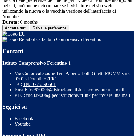
traccia delle preferenze dell'utente per i video di Youtube incorporati
nei siti; può anche determinare se il visitatore del sito web sta
utilizzando la nuova o la vecchia versione dell'interfaccia di
Youtube.
Durata:
6 months
Accetta tutti
Salva le preferenze
Istituto Comprensivo Ferentino 1
Contatti
Istituto Comprensivo Ferentino 1
Via Circonvallazione Ten. Alberto Lolli Ghetti MOVM s.n.c
03013 Ferentino (FR)
Tel:
Tel. 0775396601
Email:
fric83900b@istruzione.it
Link per inviare una mail
PEC:
fric83900b@pec.istruzione.it
Link per inviare una mail
Seguici su
Facebook
Youtube
Sezione Link Utili