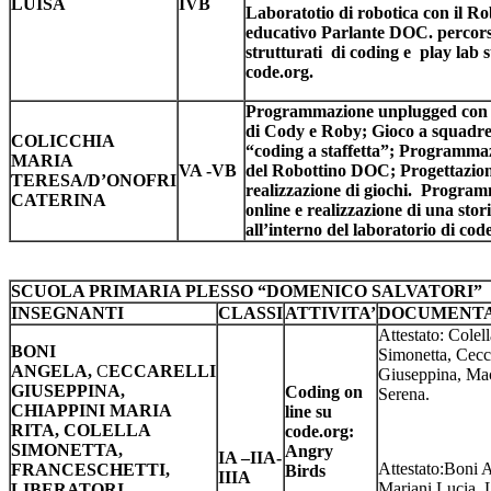
LUISA
IVB
Laboratotio di robotica con il Ro
educativo Parlante DOC. percors
strutturati di coding e play lab 
code.org.
Programmazione unplugged con l
di Cody e Roby; Gioco a squadre
COLICCHIA
“coding a staffetta”; Programma
MARIA
VA -VB
del Robottino DOC; Progettazion
TERESA/D’ONOFRI
realizzazione di giochi. Progra
CATERINA
online e realizzazione di una stor
all’interno del laboratorio di cod
SCUOLA PRIMARIA PLESSO “DOMENICO SALVATORI”
INSEGNANTI
CLASSI
ATTIVITA’
DOCUMENTA
Attestato: Colell
BONI
Simonetta, Cecca
ANGELA,
C
ECCARELLI
Giuseppina, Ma
GIUSEPPINA,
Coding on
Serena.
CHIAPPINI MARIA
line su
RITA, COLELLA
code.org:
SIMONETTA,
Angry
IA –IIA-
Attestato:Boni 
FRANCESCHETTI,
Birds
IIIA
Mariani Lucia, L
LIBERATORI