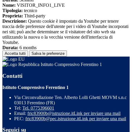
Nome:
VISITOR_INFO1_LIVE
Tipologia:
tecnico
Proprieta:
Third-party
Descrizione:
Questo cookie è impostato da Youtube per tenere
traccia delle preferenze dell'utente per i video di Youtube incorporati
nei siti; può anche determinare se il visitatore del sito web sta
utilizzando la nuova o la vecchia versione dell'interfaccia di
Youtube.
Durata:
6 months
Accetta tutti
Salva le preferenze
Istituto Comprensivo Ferentino 1
Contatti
Istituto Comprensivo Ferentino 1
Via Circonvallazione Ten. Alberto Lolli Ghetti MOVM s.n.c
03013 Ferentino (FR)
Tel:
Tel. 0775396601
Email:
fric83900b@istruzione.it
Link per inviare una mail
PEC:
fric83900b@pec.istruzione.it
Link per inviare una mail
Seguici su