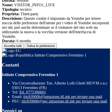
Durata:
Session
Nome:
VISITOR_INFO1_LIVE
Tipologia:
tecnico
Proprieta:
Third-party
Descrizione:
Questo cookie è impostato da Youtube per tenere
traccia delle preferenze dell'utente per i video di Youtube incorporati
nei siti; può anche determinare se il visitatore del sito web sta
utilizzando la nuova o la vecchia versione dell'interfaccia di
Youtube.
Durata:
6 months
Accetta tutti
Salva le preferenze
Istituto Comprensivo Ferentino 1
Contatti
Istituto Comprensivo Ferentino 1
Via Circonvallazione Ten. Alberto Lolli Ghetti MOVM s.n.c
03013 Ferentino (FR)
Tel:
Tel. 0775396601
Email:
fric83900b@istruzione.it
Link per inviare una mail
PEC:
fric83900b@pec.istruzione.it
Link per inviare una mail
Seguici su