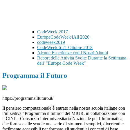
CodeWeek 2017
EuropeCodeWeek4All 2020
codeweek2019
CodeWeek 6-21 Ottobre 2018
Alcune Esperienze con i Nostri Alunni
Report delle Attività Svolte Durante la Settimana
dell' "Europe Code Week"
Programma il Futuro
https://programmailfuturo.it/
Il pensiero computazionale è entrato nella nostra scuola italiane con
l’iniziativa “Programma il futuro” del MIUR, in collaborazione con
il CINI – Consorzio Interuniversitario Nazionale per l’Informatica,
che fornisce alle scuole una serie di strumenti semplici, divertenti e
facilmente accessibili per formare gli studenti ai concetti di base