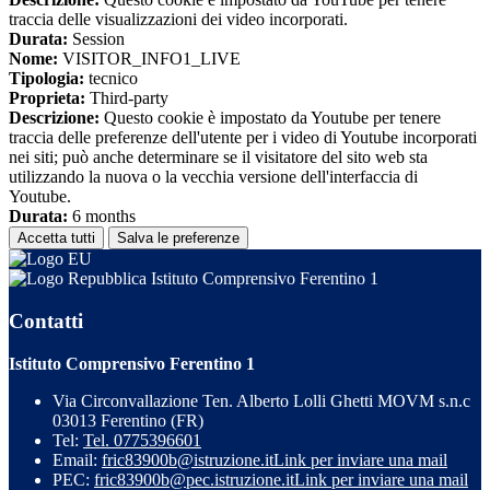
traccia delle visualizzazioni dei video incorporati.
Durata:
Session
Nome:
VISITOR_INFO1_LIVE
Tipologia:
tecnico
Proprieta:
Third-party
Descrizione:
Questo cookie è impostato da Youtube per tenere
traccia delle preferenze dell'utente per i video di Youtube incorporati
nei siti; può anche determinare se il visitatore del sito web sta
utilizzando la nuova o la vecchia versione dell'interfaccia di
Youtube.
Durata:
6 months
Accetta tutti
Salva le preferenze
Istituto Comprensivo Ferentino 1
Contatti
Istituto Comprensivo Ferentino 1
Via Circonvallazione Ten. Alberto Lolli Ghetti MOVM s.n.c
03013 Ferentino (FR)
Tel:
Tel. 0775396601
Email:
fric83900b@istruzione.it
Link per inviare una mail
PEC:
fric83900b@pec.istruzione.it
Link per inviare una mail