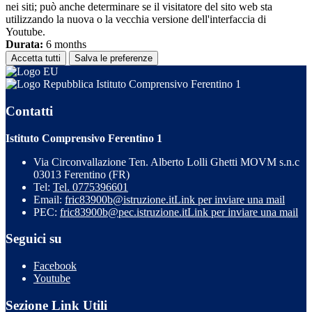
nei siti; può anche determinare se il visitatore del sito web sta
utilizzando la nuova o la vecchia versione dell'interfaccia di
Youtube.
Durata:
6 months
Accetta tutti
Salva le preferenze
Istituto Comprensivo Ferentino 1
Contatti
Istituto Comprensivo Ferentino 1
Via Circonvallazione Ten. Alberto Lolli Ghetti MOVM s.n.c
03013 Ferentino (FR)
Tel:
Tel. 0775396601
Email:
fric83900b@istruzione.it
Link per inviare una mail
PEC:
fric83900b@pec.istruzione.it
Link per inviare una mail
Seguici su
Facebook
Youtube
Sezione Link Utili