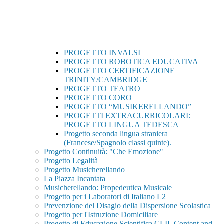
PROGETTO INVALSI
PROGETTO ROBOTICA EDUCATIVA
PROGETTO CERTIFICAZIONE
TRINITY/CAMBRIDGE
PROGETTO TEATRO
PROGETTO CORO
PROGETTO “MUSIKERELLANDO”
PROGETTI EXTRACURRICOLARI:
PROGETTO LINGUA TEDESCA
Progetto seconda lingua straniera
(Francese/Spagnolo classi quinte).
Progetto Continuità: "Che Emozione"
Progetto Legalità
Progetto Musicherellando
La Piazza Incantata
Musicherellando: Propedeutica Musicale
Progetto per i Laboratori di Italiano L2
Prevenzione del Disagio della Dispersione Scolastica
Progetto per l'Istruzione Domiciliare
Progetto di Educazione Scientifica CLIL Content and