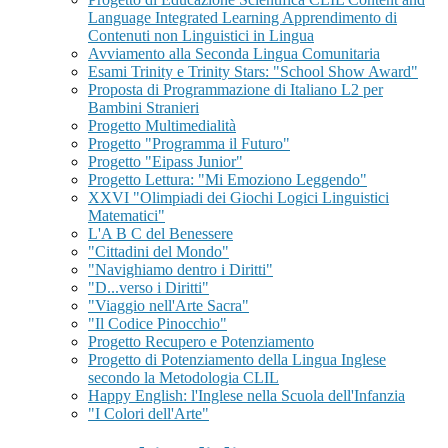
Language Integrated Learning Apprendimento di
Contenuti non Linguistici in Lingua
Avviamento alla Seconda Lingua Comunitaria
Esami Trinity e Trinity Stars: "School Show Award"
Proposta di Programmazione di Italiano L2 per
Bambini Stranieri
Progetto Multimedialità
Progetto "Programma il Futuro"
Progetto "Eipass Junior"
Progetto Lettura: "Mi Emoziono Leggendo"
XXVI "Olimpiadi dei Giochi Logici Linguistici
Matematici"
L'A B C del Benessere
"Cittadini del Mondo"
"Navighiamo dentro i Diritti"
"D...verso i Diritti"
"Viaggio nell'Arte Sacra"
"Il Codice Pinocchio"
Progetto Recupero e Potenziamento
Progetto di Potenziamento della Lingua Inglese
secondo la Metodologia CLIL
Happy English: l'Inglese nella Scuola dell'Infanzia
"I Colori dell'Arte"