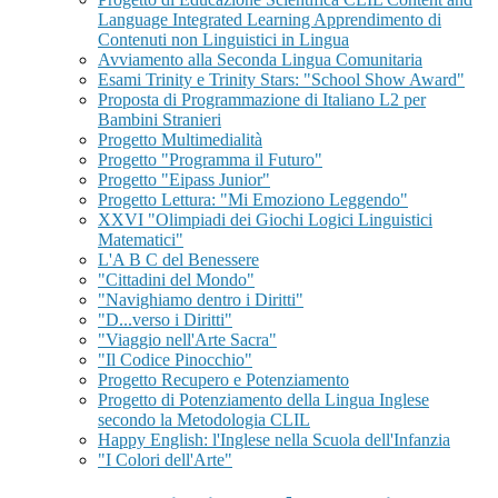
Language Integrated Learning Apprendimento di
Contenuti non Linguistici in Lingua
Avviamento alla Seconda Lingua Comunitaria
Esami Trinity e Trinity Stars: "School Show Award"
Proposta di Programmazione di Italiano L2 per
Bambini Stranieri
Progetto Multimedialità
Progetto "Programma il Futuro"
Progetto "Eipass Junior"
Progetto Lettura: "Mi Emoziono Leggendo"
XXVI "Olimpiadi dei Giochi Logici Linguistici
Matematici"
L'A B C del Benessere
"Cittadini del Mondo"
"Navighiamo dentro i Diritti"
"D...verso i Diritti"
"Viaggio nell'Arte Sacra"
"Il Codice Pinocchio"
Progetto Recupero e Potenziamento
Progetto di Potenziamento della Lingua Inglese
secondo la Metodologia CLIL
Happy English: l'Inglese nella Scuola dell'Infanzia
"I Colori dell'Arte"