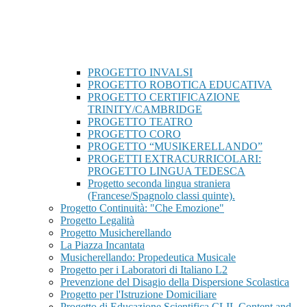
PROGETTO INVALSI
PROGETTO ROBOTICA EDUCATIVA
PROGETTO CERTIFICAZIONE
TRINITY/CAMBRIDGE
PROGETTO TEATRO
PROGETTO CORO
PROGETTO “MUSIKERELLANDO”
PROGETTI EXTRACURRICOLARI:
PROGETTO LINGUA TEDESCA
Progetto seconda lingua straniera
(Francese/Spagnolo classi quinte).
Progetto Continuità: "Che Emozione"
Progetto Legalità
Progetto Musicherellando
La Piazza Incantata
Musicherellando: Propedeutica Musicale
Progetto per i Laboratori di Italiano L2
Prevenzione del Disagio della Dispersione Scolastica
Progetto per l'Istruzione Domiciliare
Progetto di Educazione Scientifica CLIL Content and