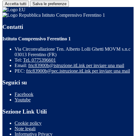
Accetta tutti
Salva le preferenze
Istituto Comprensivo Ferentino 1
Contatti
Istituto Comprensivo Ferentino 1
Via Circonvallazione Ten. Alberto Lolli Ghetti MOVM s.n.c
03013 Ferentino (FR)
Tel:
Tel. 0775396601
Email:
fric83900b@istruzione.it
Link per inviare una mail
PEC:
fric83900b@pec.istruzione.it
Link per inviare una mail
Seguici su
Facebook
Youtube
Sezione Link Utili
Cookie policy
Note legali
Informativa Privacy