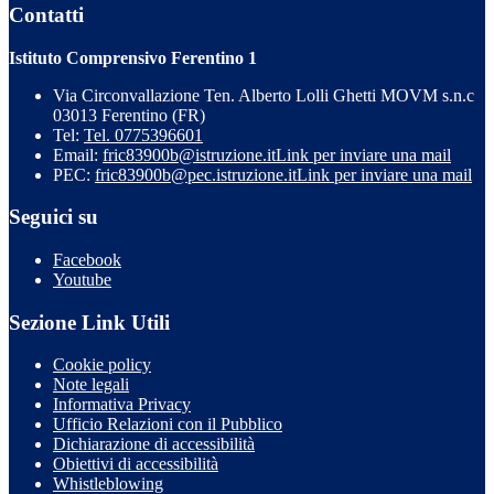
Contatti
Istituto Comprensivo Ferentino 1
Via Circonvallazione Ten. Alberto Lolli Ghetti MOVM s.n.c
03013 Ferentino (FR)
Tel:
Tel. 0775396601
Email:
fric83900b@istruzione.it
Link per inviare una mail
PEC:
fric83900b@pec.istruzione.it
Link per inviare una mail
Seguici su
Facebook
Youtube
Sezione Link Utili
Cookie policy
Note legali
Informativa Privacy
Ufficio Relazioni con il Pubblico
Dichiarazione di accessibilità
Obiettivi di accessibilità
Whistleblowing