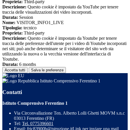
Proprieta:
Third-party
Descrizione:
Questo cookie è impostato da YouTube per tenere
traccia delle visualizzazioni dei video incorporati.
Durata:
Session
Nome:
VISITOR_INFO1_LIVE
Tipologia:
tecnico
Proprieta:
Third-party
Descrizione:
Questo cookie è impostato da Youtube per tenere
traccia delle preferenze dell'utente per i video di Youtube incorporati
nei siti; può anche determinare se il visitatore del sito web sta
utilizzando la nuova o la vecchia versione dell'interfaccia di
Youtube.
Durata:
6 months
Accetta tutti
Salva le preferenze
Istituto Comprensivo Ferentino 1
Contatti
Istituto Comprensivo Ferentino 1
Via Circonvallazione Ten. Alberto Lolli Ghetti MOVM s.n.c
03013 Ferentino (FR)
Tel:
Tel. 0775396601
Email:
fric83900b@istruzione.it
Link per inviare una mail