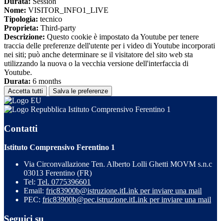
Durata:
Session
Nome:
VISITOR_INFO1_LIVE
Tipologia:
tecnico
Proprieta:
Third-party
Descrizione:
Questo cookie è impostato da Youtube per tenere
traccia delle preferenze dell'utente per i video di Youtube incorporati
nei siti; può anche determinare se il visitatore del sito web sta
utilizzando la nuova o la vecchia versione dell'interfaccia di
Youtube.
Durata:
6 months
Accetta tutti
Salva le preferenze
Istituto Comprensivo Ferentino 1
Contatti
Istituto Comprensivo Ferentino 1
Via Circonvallazione Ten. Alberto Lolli Ghetti MOVM s.n.c
03013 Ferentino (FR)
Tel:
Tel. 0775396601
Email:
fric83900b@istruzione.it
Link per inviare una mail
PEC:
fric83900b@pec.istruzione.it
Link per inviare una mail
Seguici su