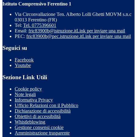
Istituto Comprensivo Ferentino 1
Via Circonvallazione Ten. Alberto Lolli Ghetti MOVM s.n.c
03013 Ferentino (FR)
Tel:
Tel. 0775396601
Email:
fric83900b@istruzione.it
Link per inviare una mail
PEC:
fric83900b@pec.istruzione.it
Link per inviare una mail
Seguici su
Facebook
Youtube
Sezione Link Utili
Cookie policy
Note legali
Informativa Privacy
Ufficio Relazioni con il Pubblico
Dichiarazione di accessibilità
Obiettivi di accessibilità
Whistleblowing
Gestione consensi cookie
Amministrazione trasparente