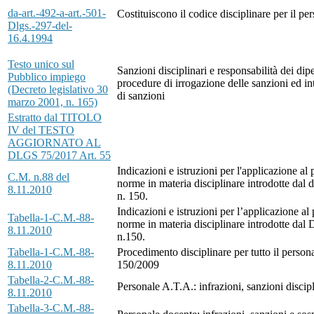
da-art.-492-a-art.-501-
Costituiscono il codice disciplinare per il pe
Dlgs.-297-del-
16.4.1994
Testo unico sul
Sanzioni disciplinari e responsabilità dei dip
Pubblico impiego
procedure di irrogazione delle sanzioni ed int
(Decreto legislativo 30
di sanzioni
marzo 2001, n. 165)
Estratto dal TITOLO
IV del TESTO
AGGIORNATO AL
DLGS 75/2017 Art. 55
Indicazioni e istruzioni per l'applicazione al
C.M. n.88 del
norme in materia disciplinare introdotte dal 
8.11.2010
n. 150.
Indicazioni e istruzioni per l’applicazione al
Tabella-1-C.M.-88-
norme in materia disciplinare introdotte dal 
8.11.2010
n.150.
Tabella-1-C.M.-88-
Procedimento disciplinare per tutto il persona
8.11.2010
150/2009
Tabella-2-C.M.-88-
Personale A.T.A.: infrazioni, sanzioni discip
8.11.2010
Tabella-3-C.M.-88-