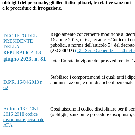
obblighi del personale, gli illeciti disciplinari, le relative sanzioni
e le procedure di irrogazione.
Regolamento concernente modifiche al decre
DECRETO DEL
16 aprile 2013, n. 62, recante: «Codice di 
PRESIDENTE
pubblici, a norma dell'articolo 54 del decret
DELLA
(23G00092)
(GU Serie Generale n.150 del 
13
REPUBBLICA
giugno 2023, n. 81
note:
Entrata in vigore del provvedimento: 
Stabilisce i comportamenti ai quali tutti i di
D.P.R. 16/04/2013 n.
amministrazioni, e quindi anche il personale
62
Articolo 13 CCNL
Costituiscono il codice disciplinare per il p
2016-2018 codice
(obblighi, sanzioni e procedure disciplinari, 
disciplinare personale
ATA