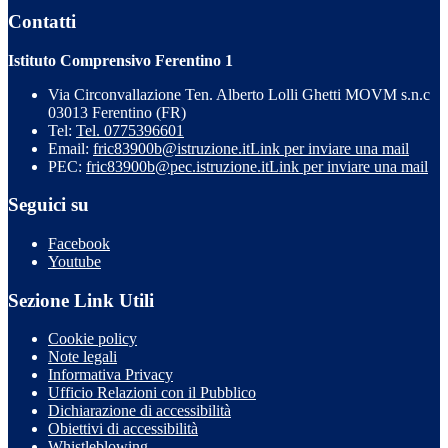
Contatti
Istituto Comprensivo Ferentino 1
Via Circonvallazione Ten. Alberto Lolli Ghetti MOVM s.n.c
03013 Ferentino (FR)
Tel:
Tel. 0775396601
Email:
fric83900b@istruzione.it
Link per inviare una mail
PEC:
fric83900b@pec.istruzione.it
Link per inviare una mail
Seguici su
Facebook
Youtube
Sezione Link Utili
Cookie policy
Note legali
Informativa Privacy
Ufficio Relazioni con il Pubblico
Dichiarazione di accessibilità
Obiettivi di accessibilità
Whistleblowing