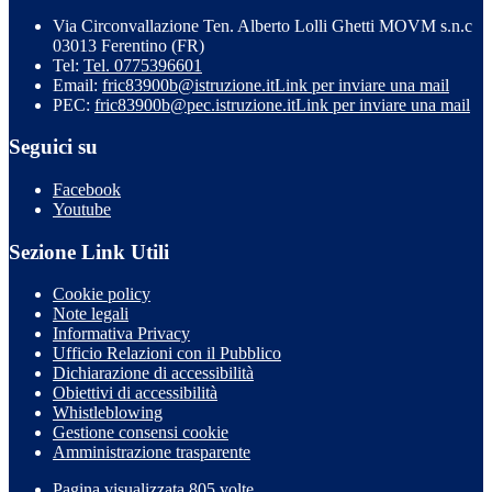
Via Circonvallazione Ten. Alberto Lolli Ghetti MOVM s.n.c
03013 Ferentino (FR)
Tel:
Tel. 0775396601
Email:
fric83900b@istruzione.it
Link per inviare una mail
PEC:
fric83900b@pec.istruzione.it
Link per inviare una mail
Seguici su
Facebook
Youtube
Sezione Link Utili
Cookie policy
Note legali
Informativa Privacy
Ufficio Relazioni con il Pubblico
Dichiarazione di accessibilità
Obiettivi di accessibilità
Whistleblowing
Gestione consensi cookie
Amministrazione trasparente
Pagina visualizzata
805
volte