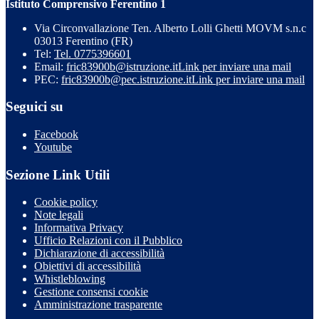
Istituto Comprensivo Ferentino 1
Via Circonvallazione Ten. Alberto Lolli Ghetti MOVM s.n.c
03013 Ferentino (FR)
Tel:
Tel. 0775396601
Email:
fric83900b@istruzione.it
Link per inviare una mail
PEC:
fric83900b@pec.istruzione.it
Link per inviare una mail
Seguici su
Facebook
Youtube
Sezione Link Utili
Cookie policy
Note legali
Informativa Privacy
Ufficio Relazioni con il Pubblico
Dichiarazione di accessibilità
Obiettivi di accessibilità
Whistleblowing
Gestione consensi cookie
Amministrazione trasparente