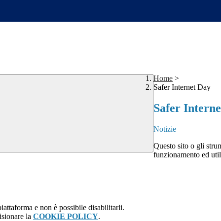
Home
>
Safer Internet Day
Safer Intern
Notizie
Questo sito o gli stru
funzionamento ed utili 
attaforma e non è possibile disabilitarli.
isionare la
COOKIE POLICY
.