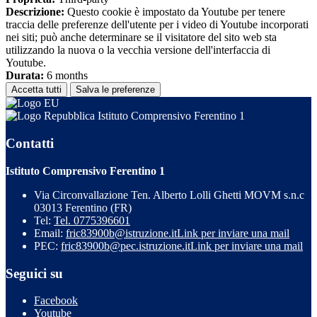
Descrizione:
Questo cookie è impostato da Youtube per tenere
traccia delle preferenze dell'utente per i video di Youtube incorporati
nei siti; può anche determinare se il visitatore del sito web sta
utilizzando la nuova o la vecchia versione dell'interfaccia di
Youtube.
Durata:
6 months
Accetta tutti
Salva le preferenze
Istituto Comprensivo Ferentino 1
Contatti
Istituto Comprensivo Ferentino 1
Via Circonvallazione Ten. Alberto Lolli Ghetti MOVM s.n.c
03013 Ferentino (FR)
Tel:
Tel. 0775396601
Email:
fric83900b@istruzione.it
Link per inviare una mail
PEC:
fric83900b@pec.istruzione.it
Link per inviare una mail
Seguici su
Facebook
Youtube