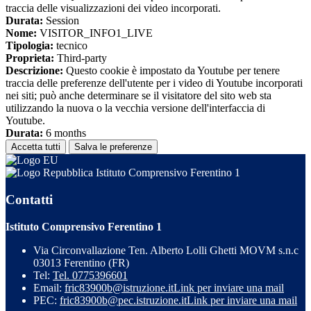
traccia delle visualizzazioni dei video incorporati.
Durata:
Session
Nome:
VISITOR_INFO1_LIVE
Tipologia:
tecnico
Proprieta:
Third-party
Descrizione:
Questo cookie è impostato da Youtube per tenere
traccia delle preferenze dell'utente per i video di Youtube incorporati
nei siti; può anche determinare se il visitatore del sito web sta
utilizzando la nuova o la vecchia versione dell'interfaccia di
Youtube.
Durata:
6 months
Accetta tutti
Salva le preferenze
Istituto Comprensivo Ferentino 1
Contatti
Istituto Comprensivo Ferentino 1
Via Circonvallazione Ten. Alberto Lolli Ghetti MOVM s.n.c
03013 Ferentino (FR)
Tel:
Tel. 0775396601
Email:
fric83900b@istruzione.it
Link per inviare una mail
PEC:
fric83900b@pec.istruzione.it
Link per inviare una mail