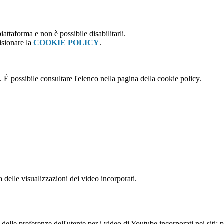
attaforma e non è possibile disabilitarli.
isionare la
COOKIE POLICY
.
 È possibile consultare l'elenco nella pagina della cookie policy.
delle visualizzazioni dei video incorporati.
lle preferenze dell'utente per i video di Youtube incorporati nei siti; pu