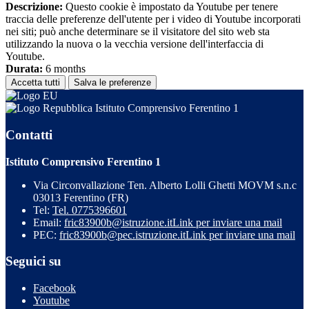
Descrizione:
Questo cookie è impostato da Youtube per tenere
traccia delle preferenze dell'utente per i video di Youtube incorporati
nei siti; può anche determinare se il visitatore del sito web sta
utilizzando la nuova o la vecchia versione dell'interfaccia di
Youtube.
Durata:
6 months
Accetta tutti
Salva le preferenze
Istituto Comprensivo Ferentino 1
Contatti
Istituto Comprensivo Ferentino 1
Via Circonvallazione Ten. Alberto Lolli Ghetti MOVM s.n.c
03013 Ferentino (FR)
Tel:
Tel. 0775396601
Email:
fric83900b@istruzione.it
Link per inviare una mail
PEC:
fric83900b@pec.istruzione.it
Link per inviare una mail
Seguici su
Facebook
Youtube